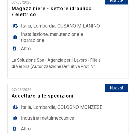
EN
Nuovo!
07/08/2026
Contabile amministrativo/a La risorsa sarà
Magazziniere - settore idraulico
inserita all'interno dell'ufficio amministrativo e si
/ elettrico
occuperà
FR
Italia
,
Lombardia
,
CUSANO MILANINO
Installazione, manutenzione e
riparazione
IT
Altro
La Soluzione Spa - Agenzia per il Lavoro - Filiale
DE
di Verona (Autorizzazione Definitiva Prot. N°
...
0000518 del 18/11/2025), seleziona per azienda
cliente operante nel settore impiantistico una
ES
risorsa da inserire come MAGAZZINIERE CON
Nuovo!
07/08/2026
PATENTINO PER IL MULETTO Con esperienza nel
Addetta/o alle spedizioni
settore Idraulico/Elettrico Il ruolo prevede: -
PT
Carico e scari
Italia
,
Lombardia
,
COLOGNO MONZESE
Industria metalmeccanica
Altro