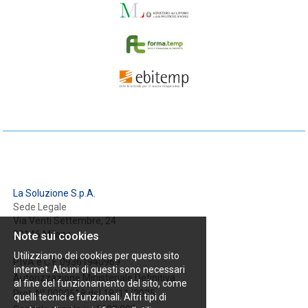
La Soluzione S.p.A.
Sede Legale
Via Venti Settembre, 24
20146 Milano
Note sui cookies
Utilizziamo dei cookies per questo sito
P.IVA e C.F. 09361940969
internet. Alcuni di questi sono necessari
Autorizzazione Ministeriale Definitiva
al fine del funzionamento del sito, come
Prot. N° 0000518 del 18/11/2025
quelli tecnici e funzionali. Altri tipi di