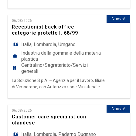
...
0000518 del 18/11/2025, ricerca per conto
di RISPARMIO CASA, leader nel settore
GDO, STAGISTA CASSIERA per il punto vendita
Nuovo!
06/08/2026
di DESIO (MB) La risorsa verrà inserita nella
Receptionist back office -
corsia i corsia e si occuperà prevalentemente di: -
categorie protette l. 68/99
gestione cassa - supporto ordine
Italia
,
Lombardia
,
Urngano
Industria della gomma e della materia
plastica
Centralino/Segretariato/Servizi
generali
La Soluzione S.p.A. – Agenzia per il Lavoro, filiale
di Vimodrone, con Autorizzazione Ministeriale
...
Definitiva Prot. N° 0000518 del 18/11/2025,
ricerca per azienda cliente una risorsa
appartenente alle Categorie Protette L. 68/99 da
Nuovo!
06/08/2026
inserire come: Receptionist back office -
Customer care specialist con
Categorie Protette L. 68/99 La risorsa sarà
olandese
inserita all'interno degli uff
Italia
,
Lombardia
,
Paderno Dugnano