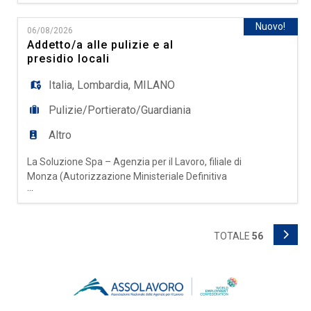
seleziona per azienda operante nel settore
operations e customer service la seguente
Nuovo!
06/08/2026
figura: HELP DESK SPECIALIST – LINGUA
Addetto/a alle pulizie e al
TEDESCA Per ampliamento dei team Help Desk,
presidio locali
ricerchiamo risorse madrelingua o fluenti
Italia
,
Lombardia
,
MILANO
Pulizie/Portierato/Guardiania
Altro
La Soluzione Spa – Agenzia per il Lavoro, filiale di
Monza (Autorizzazione Ministeriale Definitiva
...
Prot. n. 0000518 del 18/11/2025), selezione per
importanti realtà situate nel centro di Milano,
zona Piazza della Repubblica, Addetti/e al
presidio e alla pulizia da inserire all'interno di
TOTALE
56
contesti prestigiosi. Mansioni principali - Presidio
delle