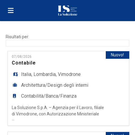
Home
Risultati per:
Offerte
Nuovo!
07/08/2026
Contabile
di
Carica
Italia
,
Lombardia
,
Vimodrone
Architettura/Design degli interni
lavoro
il
Login
Contabilità/Banca/Finanza
La Soluzione S.p.A. – Agenzia per il Lavoro, filiale
CV
Lingua
di Vimodrone, con Autorizzazione Ministeriale
...
Definitiva Prot. N° 0000518 del 18/11/2025,
ricerca per azienda cliente operante nel settore
grafico/industriale una risorsa da inserire come: