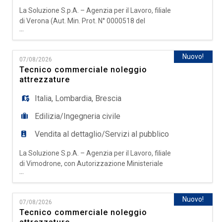
La Soluzione S.p.A. – Agenzia per il Lavoro, filiale
di Verona (Aut. Min. Prot. N° 0000518 del
...
18/11/2025), ricerca per azienda cliente
operante nel settore metalmeccanico una figura
da inserire come ADDETTO/A AL PICKING E
Nuovo!
07/08/2026
SPEDIZIONI L'Opportunità Cerchiamo una
Tecnico commerciale noleggio
persona precisa, dinamica e organizzata,
attrezzature
interessata a entrare a far parte di
Italia
,
Lombardia
,
Brescia
Edilizia/Ingegneria civile
Vendita al dettaglio/Servizi al pubblico
La Soluzione S.p.A. – Agenzia per il Lavoro, filiale
di Vimodrone, con Autorizzazione Ministeriale
...
Definitiva Prot. N° 0000518 del 18/11/2025,
ricerca per azienda cliente operante nel settore
del noleggio di attrezzature professionali per
Nuovo!
07/08/2026
edilizia, industria e cantieristica una risorsa da
Tecnico commerciale noleggio
inserire come: Tecnico commerciale noleggio