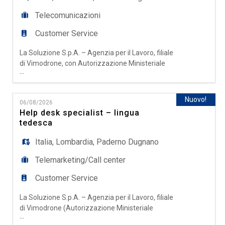
Telecomunicazioni
Customer Service
La Soluzione S.p.A. – Agenzia per il Lavoro, filiale
di Vimodrone, con Autorizzazione Ministeriale
...
Definitiva Prot. N° 0000518 del 18/11/2025,
ricerca per azienda cliente operante nel settore
customer care una risorsa da inserire come:
Nuovo!
06/08/2026
Customer Care Specialist con olandese La
Help desk specialist – lingua
risorsa sarà inserita all'interno di un servizio di
tedesca
assistenza clienti
Italia
,
Lombardia
,
Paderno Dugnano
Telemarketing/Call center
Customer Service
La Soluzione S.p.A. – Agenzia per il Lavoro, filiale
di Vimodrone (Autorizzazione Ministeriale
...
Definitiva Prot. N° 0000518 del 18/11/2025)