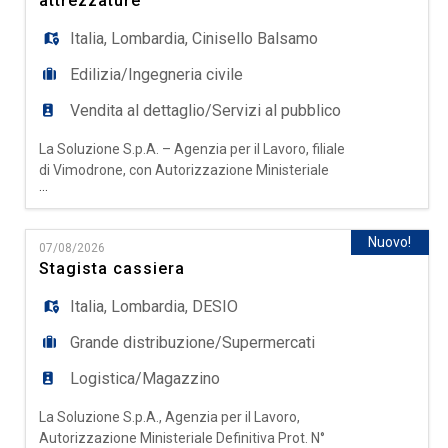
attrezzature
attrezzature L
Italia
,
Lombardia
,
Cinisello Balsamo
Edilizia/Ingegneria civile
Vendita al dettaglio/Servizi al pubblico
La Soluzione S.p.A. – Agenzia per il Lavoro, filiale
di Vimodrone, con Autorizzazione Ministeriale
...
Definitiva Prot. N° 0000518 del 18/11/2025,
ricerca per azienda cliente operante nel settore
del noleggio di attrezzature professionali per
Nuovo!
07/08/2026
edilizia, industria e cantieristica una risorsa da
Stagista cassiera
inserire come: Tecnico commerciale noleggio
attrezzature ed
Italia
,
Lombardia
,
DESIO
Grande distribuzione/Supermercati
Logistica/Magazzino
La Soluzione S.p.A., Agenzia per il Lavoro,
Autorizzazione Ministeriale Definitiva Prot. N°