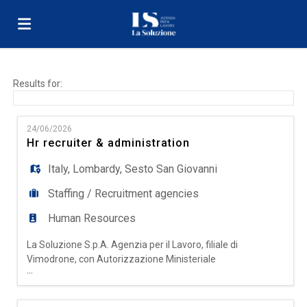
Home
Results for:
Job
24/06/2026
Hr recruiter & administration
list
Upload
Italy
,
Lombardy
,
Sesto San Giovanni
Staffing / Recruitment agencies
your
Login
Human Resources
La Soluzione S.p.A. Agenzia per il Lavoro, filiale di
CV
Language
Vimodrone, con Autorizzazione Ministeriale
...
Definitiva Prot. N° 0000518 del 18/11/2025,
ricerca per ampliamento del proprio organico
presso la filiale di Sesto San Giovanni: HR