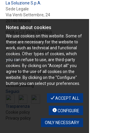
La Soluzione S.p.A.
Sede Legale
Via Venti Settembre, 24
20146 Milano
Notes about cookies
P.IVA e C.F. 09361940969
We use cookies on this website. Some of
Autorizzazione Ministeriale Definitiva
these are necessary for the website to
Prot. N° 0000518 del 18/11/2025
work, such as technical and functional
Capitale sociale i.v. €600.000
cookies. Other types of cookies, which
you can refuse to use, are third-party
Contatti
cookies. By clicking on "Accept all" you
T.
02 25.32.067
agree to the use of all cookies on the
info@lasoluzionespa.it
website. By clicking on the "Configure"
button you can select your preferences.
Whistleblowing
Seguici
ACCEPT ALL
Trasparenza
CONFIGURE
Cookie policy
Privacy policy
ONLY NECESSARY