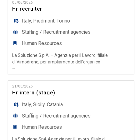
EN
05/06/2026
Recruiter & Administration Responsabilità: -
Hr recruiter
Pubblicazione degli annunci di lavoro e gestione
delle candidature; - S
Italy
,
Piedmont
,
Torino
FR
Staffing / Recruitment agencies
IT
Human Resources
La Soluzione S.p.A. – Agenzia per il Lavoro, filiale
di Vimodrone, per ampliamento dell'organico
DE
...
della filiale di Torino, ricerca una risorsa da
inserire nel ruolo di: HR Recruiter La figura sarà
inserita all'interno di una filiale già avviata e
ES
21/05/2026
collaborerà con il team nelle attività di ricerca,
Hr intern (stage)
selezione e gestione amministrativa del
personale s
Italy
,
Sicily
,
Catania
PT
Staffing / Recruitment agencies
Human Resources
La Soluzione SpA Agenzia per il Lavoro, filiale di