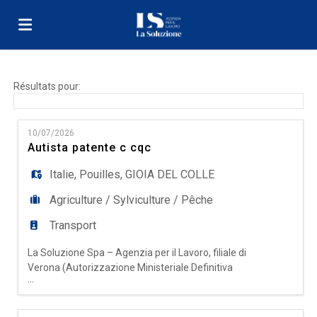
Accueil
Résultats pour:
Emplois
10/07/2026
Autista patente c cqc
Déposez
Italie
,
Pouilles
,
GIOIA DEL COLLE
Agriculture / Sylviculture / Pêche
votre
Connexion
Transport
La Soluzione Spa – Agenzia per il Lavoro, filiale di
CV
Langue
Verona (Autorizzazione Ministeriale Definitiva
...
Prot. N° 0000518 del 18/11/2025), seleziona per
azienda cliente operante nel settore agricolo,
un/a: AUTISTA PATENTE C + CQC Il ruolo