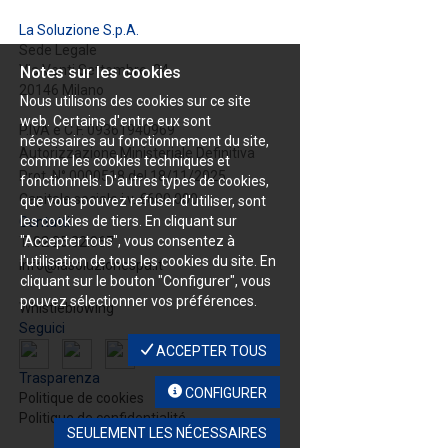
La Soluzione S.p.A.
Sede Legale
Via Venti Settembre, 24
Notes sur les cookies
20146 Milano
Nous utilisons des cookies sur ce site
web. Certains d'entre eux sont
P.IVA e C.F. 09361940969
nécessaires au fonctionnement du site,
Autorizzazione Ministeriale Definitiva
comme les cookies techniques et
Prot. N° 0000518 del 18/11/2025
fonctionnels. D'autres types de cookies,
Capitale sociale i.v. €600.000
que vous pouvez refuser d'utiliser, sont
les cookies de tiers. En cliquant sur
Contatti
"Accepter tous", vous consentez à
T.
02 25.32.067
l'utilisation de tous les cookies du site. En
info@lasoluzionespa.it
cliquant sur le bouton "Configurer", vous
pouvez sélectionner vos préférences.
Whistleblowing
Seguici
ACCEPTER TOUS
Trasparenza
CONFIGURER
Politique de cookies
Politique de confidentialité
SEULEMENT LES NÉCESSAIRES