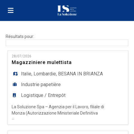
Accueil
Résultats pour:
Emplois
28/07/2026
Magazziniere mulettista
Déposez
Italie
,
Lombardie
,
BESANA IN BRIANZA
Industrie papetière
votre
Connexion
Logistique / Entrepôt
La Soluzione Spa – Agenzia per il Lavoro, filiale di
CV
Langue
Monza (Autorizzazione Ministeriale Definitiva
...
Prot. N° 0000518 del 18/11/2025 ) seleziona, per
importante azienda cliente con sede a Besana
Brianza ed operante nel settore cartotecnico una