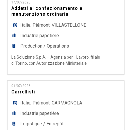
EN
14/07/2026
figura di MAGAZZINIERE MULETTISTA. La
Addetti al confezionamento e
risorsa si occuperà della gestione del magazzino,
manutenzione ordinaria
della movimentazi
FR
Italie
,
Piémont
,
VILLASTELLONE
Industrie papetière
IT
Production / Opérations
La Soluzione S.p.A. – Agenzia per il Lavoro, filiale
DE
di Torino, con Autorizzazione Ministeriale
...
Definitiva Prot. N° 0000518 del 18/11/2025,
ricerca per azienda cliente specializzata nel
ES
settore packaging una risorsa da inserire come:
01/07/2026
Operaio/a produzione e manutenzione ordinaria
Carrellisti
La risorsa sarà inserita all'interno del reparto
produttivo e si occ
PT
Italie
,
Piémont
,
CARMAGNOLA
Industrie papetière
Logistique / Entrepôt