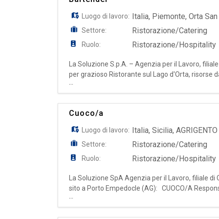
Italia
,
Piemonte
,
Orta San 
Luogo di lavoro:
Ristorazione/Catering
Settore:
Ristorazione/Hospitality
Ruolo:
La Soluzione S.p.A. – Agenzia per il Lavoro, filia
per grazioso Ristorante sul Lago d'Orta, risorse
...
l'ospitalità, desiderose di lavorare in un ambient
Cuoco/a
Italia
,
Sicilia
,
AGRIGENTO
Luogo di lavoro:
Ristorazione/Catering
Settore:
Ristorazione/Hospitality
Ruolo:
La Soluzione SpA Agenzia per il Lavoro, filiale di
sito a Porto Empedocle (AG): CUOCO/A Responsabil
...
standard del bar; - Ottima capacità di preparazio