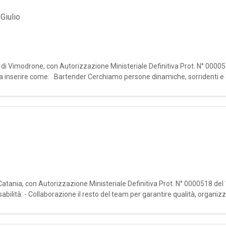
Giulio
le di Vimodrone, con Autorizzazione Ministeriale Definitiva Prot. N° 0000
 da inserire come: Bartender Cerchiamo persone dinamiche, sorridenti e
e profes
 Catania, con Autorizzazione Ministeriale Definitiva Prot. N° 0000518 del
ità: - Collaborazione il resto del team per garantire qualità, organizz