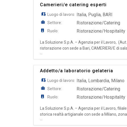
Camerieri/e catering esperti
Italia
,
Puglia
,
BARI
Luogo di lavoro:
Ristorazione/Catering
Settore:
Ristorazione/Hospitality
Ruolo:
La Soluzione S.p.A. – Agenzia per il Lavoro, (Aut
ristorazione con sede a Bari, CAMERIERI/E di sal
...
professionisti della sala, dinamici e orientati al cli
Addetto/a laboratorio gelateria
Italia
,
Lombardia
,
Milano
Luogo di lavoro:
Ristorazione/Catering
Settore:
Ristorazione/Hospitality
Ruolo:
La Soluzione S.p.A. – Agenzia per il Lavoro, filia
storica realtà artigianale con sede a Milano, z
...
sarà inserita all'interno del laboratorio di produz