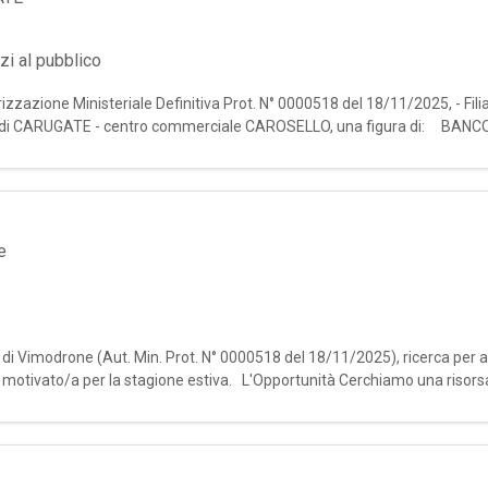
zi al pubblico
izzazione Ministeriale Definitiva Prot. N° 0000518 del 18/11/2025, - Fili
zona di CARUGATE - centro commerciale CAROSELLO, una figura di: BA
empo
e
le di Vimodrone (Aut. Min. Prot. N° 0000518 del 18/11/2025), ricerca per a
otivato/a per la stagione estiva. L'Opportunità Cerchiamo una risorsa 