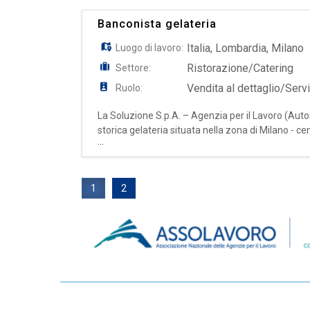
Banconista gelateria
Italia
,
Lombardia
,
Milano
Luogo di lavoro:
Ristorazione/Catering
Settore:
Vendita al dettaglio/Servi
Ruolo:
La Soluzione S.p.A. – Agenzia per il Lavoro (Auto
storica gelateria situata nella zona di Milano 
...
contratto a tempo determinato finalizzato all'as
1
2