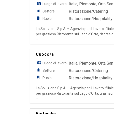
Italia
,
Piemonte
,
Orta San 
Luogo di lavoro:
Ristorazione/Catering
Settore:
Ristorazione/Hospitality
Ruolo:
La Soluzione S.p.A. – Agenzia per il Lavoro, filia
per grazioso Ristorante sul Lago d'Orta, risorse
...
l'ospitalità, desiderose di lavorare in un ambient
Cuoco/a
Italia
,
Piemonte
,
Orta San 
Luogo di lavoro:
Ristorazione/Catering
Settore:
Ristorazione/Hospitality
Ruolo:
La Soluzione S.p.A. – Agenzia per il Lavoro, filia
per grazioso Ristorante sul Lago d'Orta, una ris
...
Lago d'Orta, cerchiamo un/a Cuoco/a motivato
Bartender