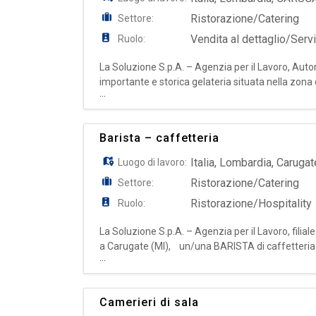
Ristorazione/Catering
Settore:
Vendita al dettaglio/Servi
Ruolo:
La Soluzione S.p.A. – Agenzia per il Lavoro, Autor
importante e storica gelateria situata nella 
...
offre inserimento immediato con contratto a t
Barista – caffetteria
Italia
,
Lombardia
,
Carugat
Luogo di lavoro:
Ristorazione/Catering
Settore:
Ristorazione/Hospitality
Ruolo:
La Soluzione S.p.A. – Agenzia per il Lavoro, filia
a Carugate (MI), un/una BARISTA di caffetteria m
...
e passione per il mondo della caffetteria,
Camerieri di sala