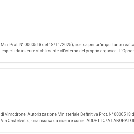
. Min. Prot. N° 0000518 del 18/11/2025), ricerca per un'importante realtà
a esperti da inserire stabilmente all'interno del proprio organico L'Opp
e
le di Vimodrone, Autorizzazione Ministeriale Definitiva Prot. N° 0000518 
ona Via Castelvetro, una risorsa da inserire come: ADDETTO/A LABORAT
ione e