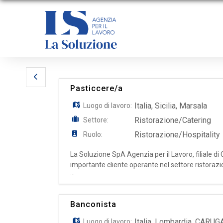
Pasticcere/a
Italia
,
Sicilia
,
Marsala
Luogo di lavoro:
Ristorazione/Catering
Settore:
Ristorazione/Hospitality
Ruolo:
La Soluzione SpA Agenzia per il Lavoro, filiale d
importante cliente operante nel settore ristora
...
tradizionali (es: crostate, torta, ecc...); - Collabor
Banconista
Italia
,
Lombardia
,
CARUG
Luogo di lavoro: